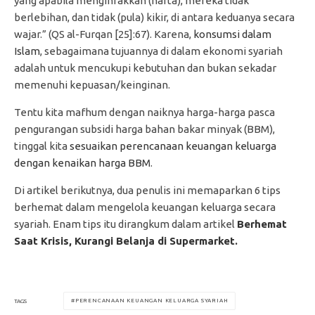
yang apabila menginfakkan (harta), mereka tidak
berlebihan, dan tidak (pula) kikir, di antara keduanya secara
wajar.” (QS al-Furqan [25]:67). Karena,
konsumsi dalam
Islam
, sebagaimana tujuannya di dalam ekonomi syariah
adalah untuk mencukupi kebutuhan dan bukan sekadar
memenuhi kepuasan/keinginan.
Tentu kita mafhum dengan naiknya harga-harga pasca
pengurangan subsidi harga bahan bakar minyak (BBM),
tinggal kita
sesuaikan perencanaan keuangan keluarga
dengan kenaikan harga BBM
.
Di artikel berikutnya, dua penulis ini memaparkan 6 tips
berhemat dalam mengelola keuangan keluarga secara
syariah. Enam tips itu dirangkum dalam artikel
Berhemat
Saat Krisis, Kurangi Belanja di Supermarket.
PERENCANAAN KEUANGAN KELUARGA SYARIAH
TAGS