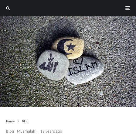
Home
Blog
Blog
Muamalah
·
12 years ago