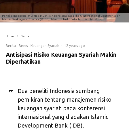
Peneliti Indonesia, Murniati Mukhlisin berbicara pada The 6 International Conference on
Islamic Banking and Finance (ICIBF), Istanbul Turki. Foto: Murniati Mukhlisin
Home
Berita
Berita
Bisnis
Keuangan Syariah
·
12 years ago
Antisipasi Risiko Keuangan Syariah Makin
Diperhatikan
Dua peneliti Indonesia sumbang
pemikiran tentang manajemen risiko
keuangan syariah pada konferensi
internasional yang diadakan Islamic
Development Bank (IDB).