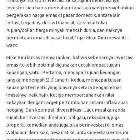
risikonya, horison investasi serta tujuan investasinya.
Investor juga harus memahami apa saja yang menyebabkan
pergerakan harga emas di pasar domestik, antara lain:
inflasi, terjadinya krisis financial, kurs nilai tukar
rupiah/dollar, harga minyak mentah dunia, dan naiknya
permintaan emas di pasar lokal,” ujar Mike Rini mewanti-
wanti.
Mike Rini lantas menyarankan, bahwa sebenarnya
investasi
emas
itu lebih optimal digunakan untuk empat tujuan
keuangan, yaitu : Pertama, mencapai tujuan keuangan
jangka menengah (2-3 tahun). Kedua, mencapai tujuan
keuangan tertentu yang biayanya setara dengan emas
(misalnya, naik haji). Ketiga,mempertahankan nilai
kekayaan dengan target pertumbuhan setara inflasi alias
hedging. Dan keempat, diversifikasi. Jadi, misalkan anda
sudah berinvestasi di saham, obligasi, reksadana, juga
properti, kemudian anda juga bisa berinvestasi di emas.
Walaupun demikian, pesan Mike, untuk investasi emas ini
harus tetap mempertimbangkan dengan cermat masalah