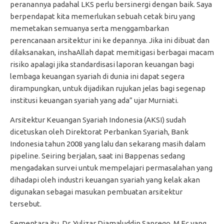
peranannya padahal LKS perlu bersinergi dengan baik. Saya
berpendapat kita memerlukan sebuah cetak biru yang
memetakan semuanya serta menggambarkan
perencanaan arsitektur ini ke depannya. Jika ini dibuat dan
dilaksanakan, inshaAllah dapat memitigasi berbagai macam
risiko apalagi jika standardisasi laporan keuangan bagi
lembaga keuangan syariah di dunia ini dapat segera
dirampungkan, untuk dijadikan rujukan jelas bagi segenap
institusi keuangan syariah yang ada” ujar Murniati.
Arsitektur Keuangan Syariah Indonesia (AKSI) sudah
dicetuskan oleh Direktorat Perbankan Syariah, Bank
Indonesia tahun 2008 yang lalu dan sekarang masih dalam
pipeline. Seiring berjalan, saat ini Bappenas sedang
mengadakan survei untuk mempelajari permasalahan yang
dihadapi oleh industri keuangan syariah yang kelak akan
digunakan sebagai masukan pembuatan arsitektur
tersebut.
Sementara itu, Dr. Yulizar Djamaluddin Sanrego, M.Ec yang