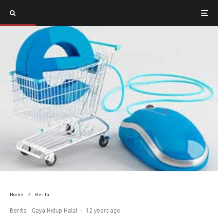
Home
Berita
Berita
Gaya Hidup Halal
·
12 years ago