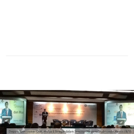
Deputi Komisioner OJK, Mulya E Siregar dalam Seminar Nasional Asbisindo, Kamis (8/5).