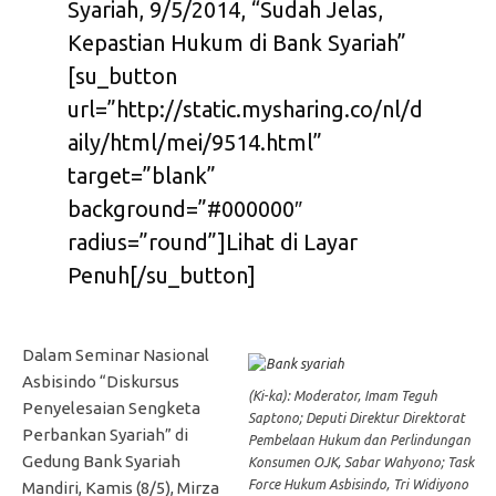
Syariah, 9/5/2014, “Sudah Jelas,
Kepastian Hukum di Bank Syariah”
[su_button
url=”http://static.mysharing.co/nl/d
aily/html/mei/9514.html”
target=”blank”
background=”#000000″
radius=”round”]Lihat di Layar
Penuh[/su_button]
Dalam Seminar Nasional
Asbisindo “Diskursus
(Ki-ka): Moderator, Imam Teguh
Penyelesaian Sengketa
Saptono; Deputi Direktur Direktorat
Perbankan Syariah” di
Pembelaan Hukum dan Perlindungan
Gedung Bank Syariah
Konsumen OJK, Sabar Wahyono; Task
Force Hukum Asbisindo, Tri Widiyono
Mandiri, Kamis (8/5), Mirza