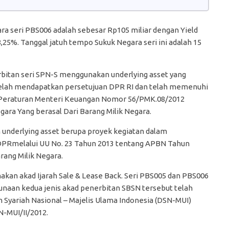
 seri PBS006 adalah sebesar Rp105 miliar dengan Yield
8,25%. Tanggal jatuh tempo Sukuk Negara seri ini adalah 15
rbitan seri SPN-S menggunakan underlying asset yang
 telah mendapatkan persetujuan DPR RI dan telah memenuhi
 4 Peraturan Menteri Keuangan Nomor 56/PMK.08/2012
ara Yang berasal Dari Barang Milik Negara.
underlying asset berupa proyek kegiatan dalam
DPRmelalui UU No. 23 Tahun 2013 tentang APBN Tahun
rang Milik Negara.
kan akad Ijarah Sale & Lease Back. Seri PBS005 dan PBS006
unaan kedua jenis akad penerbitan SBSN tersebut telah
Syariah Nasional – Majelis Ulama Indonesia (DSN-MUI)
-MUI/II/2012.