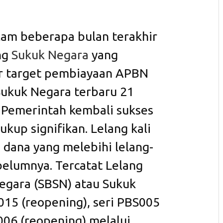
lam beberapa bulan terakhir
ng
Sukuk Negara
yang
ar target pembiayaan APBN
Sukuk Negara terbaru 21
, Pemerintah kembali sukses
up signifikan. Lelang kali
 dana yang melebihi lelang-
belumnya. Tercatat Lelang
Negara (SBSN) atau Sukuk
015 (reopening), seri PBS005
006 (reopening) melalui