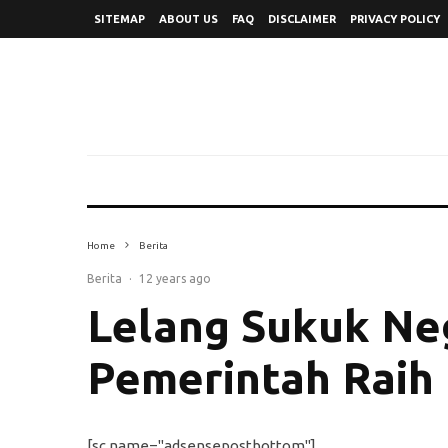
SITEMAP
ABOUT US
FAQ
DISCLAIMER
PRIVACY POLICY
Home
Berita
Berita
·
12 years ago
Lelang Sukuk Neg
Pemerintah Raih R
[sc name="adsensepostbottom"]