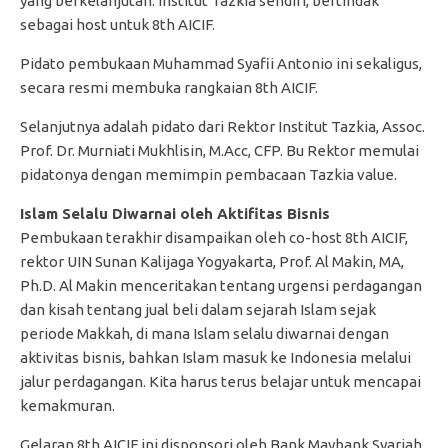
yang berkelanjutan. Institut Tazkia sendiri, bertindak
sebagai host untuk 8th AICIF.
Pidato pembukaan Muhammad Syafii Antonio ini sekaligus,
secara resmi membuka rangkaian 8th AICIF.
Selanjutnya adalah pidato dari Rektor Institut Tazkia, Assoc.
Prof. Dr. Murniati Mukhlisin, M.Acc, CFP. Bu Rektor memulai
pidatonya dengan memimpin pembacaan Tazkia value.
Islam Selalu Diwarnai oleh Aktifitas Bisnis
Pembukaan terakhir disampaikan oleh co-host 8th AICIF,
rektor UIN Sunan Kalijaga Yogyakarta, Prof. Al Makin, MA,
Ph.D. Al Makin menceritakan tentang urgensi perdagangan
dan kisah tentang jual beli dalam sejarah Islam sejak
periode Makkah, di mana Islam selalu diwarnai dengan
aktivitas bisnis, bahkan Islam masuk ke Indonesia melalui
jalur perdagangan. Kita harus terus belajar untuk mencapai
kemakmuran.
Gelaran 8th AICIF ini disponsori oleh Bank Maybank Syariah