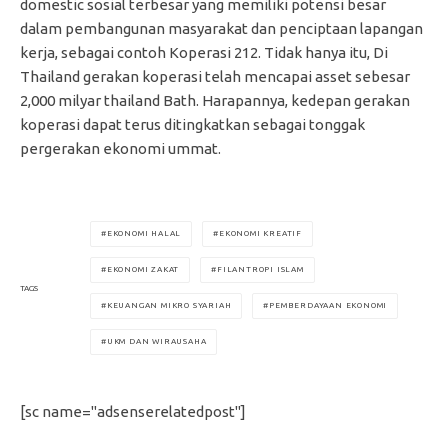
domestic sosial terbesar yang memiliki potensi besar
dalam pembangunan masyarakat dan penciptaan lapangan
kerja, sebagai contoh Koperasi 212. Tidak hanya itu, Di
Thailand gerakan koperasi telah mencapai asset sebesar
2,000 milyar thailand Bath. Harapannya, kedepan gerakan
koperasi dapat terus ditingkatkan sebagai tonggak
pergerakan ekonomi ummat.
EKONOMI HALAL
EKONOMI KREATIF
EKONOMI ZAKAT
FILANTROPI ISLAM
TAGS
KEUANGAN MIKRO SYARIAH
PEMBERDAYAAN EKONOMI
UKM DAN WIRAUSAHA
[sc name="adsenserelatedpost"]