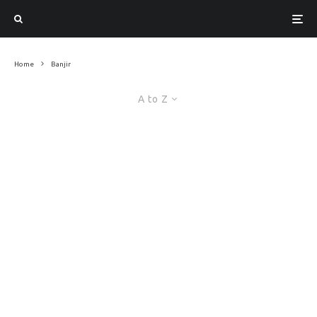
Home
Banjir
A to Z