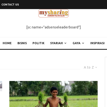
CONTACT US
[sc name="adsenseleaderboard"]
HOME
BISNIS
POLITIK
SYARIAH
GAYA
INSPIRASI
A to Z