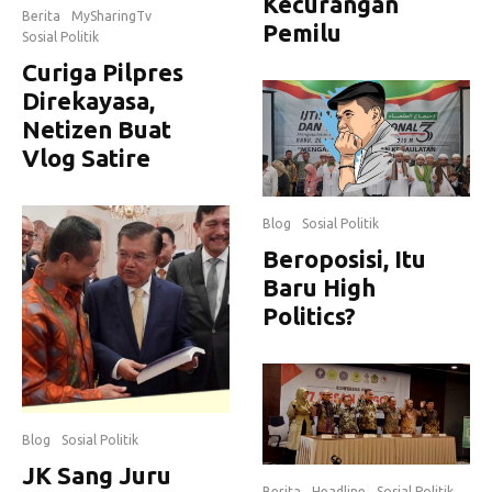
Kecurangan
Berita
MySharingTv
Pemilu
Sosial Politik
Curiga Pilpres
Direkayasa,
Netizen Buat
Vlog Satire
Blog
Sosial Politik
Beroposisi, Itu
Baru High
Politics?
Blog
Sosial Politik
JK Sang Juru
Berita
Headline
Sosial Politik