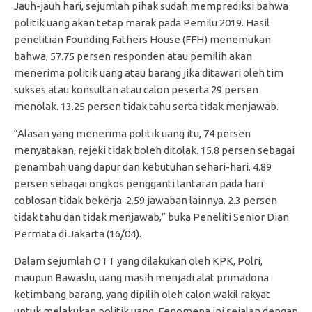
Jauh-jauh hari, sejumlah pihak sudah memprediksi bahwa
politik uang akan tetap marak pada Pemilu 2019. Hasil
penelitian Founding Fathers House (FFH) menemukan
bahwa, 57.75 persen responden atau pemilih akan
menerima politik uang atau barang jika ditawari oleh tim
sukses atau konsultan atau calon peserta 29 persen
menolak. 13.25 persen tidak tahu serta tidak menjawab.
“Alasan yang menerima politik uang itu, 74 persen
menyatakan, rejeki tidak boleh ditolak. 15.8 persen sebagai
penambah uang dapur dan kebutuhan sehari-hari. 4.89
persen sebagai ongkos pengganti lantaran pada hari
coblosan tidak bekerja. 2.59 jawaban lainnya. 2.3 persen
tidak tahu dan tidak menjawab,” buka Peneliti Senior Dian
Permata di Jakarta (16/04).
Dalam sejumlah OTT yang dilakukan oleh KPK, Polri,
maupun Bawaslu, uang masih menjadi alat primadona
ketimbang barang, yang dipilih oleh calon wakil rakyat
untuk melakukan politik uang. Fenomena ini sejalan dengan