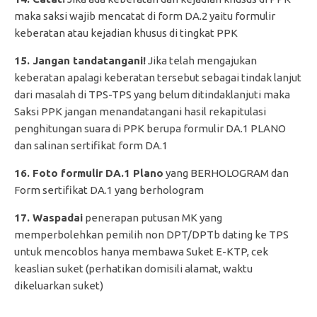
maka saksi wajib mencatat di form DA.2 yaitu formulir
keberatan atau kejadian khusus di tingkat PPK
15. Jangan tandatangani!
Jika telah mengajukan
keberatan apalagi keberatan tersebut sebagai tindak lanjut
dari masalah di TPS-TPS yang belum ditindaklanjuti maka
Saksi PPK jangan menandatangani hasil rekapitulasi
penghitungan suara di PPK berupa formulir DA.1 PLANO
dan salinan sertifikat form DA.1
16. Foto formulir DA.1 Plano
yang BERHOLOGRAM dan
Form sertifikat DA.1 yang berhologram
17. Waspadai
penerapan putusan MK yang
memperbolehkan pemilih non DPT/DPTb dating ke TPS
untuk mencoblos hanya membawa Suket E-KTP, cek
keaslian suket (perhatikan domisili alamat, waktu
dikeluarkan suket)