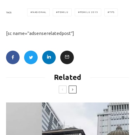
NASIONAL
PEMILU
PEMILU 2019
TPS
TAGS
[sc name="adsenserelatedpost"]
Related