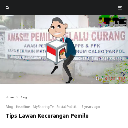
Home
Blog
Blog
Headline
MySharingTv
Sosial Politik
·
7 years ago
Tips Lawan Kecurangan Pemilu