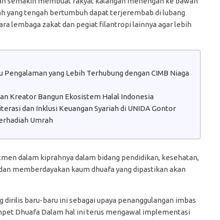
an semakin membuat rakyat kalangan menengah ke bawah
h yang tengah bertumbuh dapat terjerembab di lubang
a lembaga zakat dan pegiat filantropi lainnya agar lebih
atu Pengalaman yang Lebih Terhubung dengan CIMB Niaga
 dan Kreator Bangun Ekosistem Halal Indonesia
erasi dan Inklusi Keuangan Syariah di UNIDA Gontor
erhadiah Umrah
itmen dalam kiprahnya dalam bidang pendidikan, kesehatan,
 dan memberdayakan kaum dhuafa yang dipastikan akan
dirilis baru-baru ini sebagai upaya penanggulangan imbas
ompet Dhuafa Dalam hal ini terus mengawal implementasi