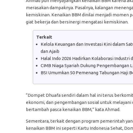
Ahmad pun menyayangkan kenaikan BBM karena ak
merasakan dampaknya. Pasalnya, kalangan menenga
kemiskinan. Kenaikan BBM dinilai menjadi momen par
giat bekerja dan bersinergi mengatasi kemiskinan.
Terkait
Kelola Keuangan dan Investasi Kini dalam S
dan Ajaib
Halal Indo 2026 Hadirkan Kolaborasi Industri
CIMB Niaga Syariah Dukung Pengembangan Lit
BSI Umumkan 50 Pemenang Tabungan Haji B
“Dompet Dhuafa sendiri dalam hal ini terus berkom
ekonomi, dan pengembangan sosial untuk melayani
bertambah pasca kenaikan BBM,” kata Ahmad.
Sementara, terkait dengan program pemerintah yang 
kenaikan BBM ini seperti Kartu Indonesia Sehat, D