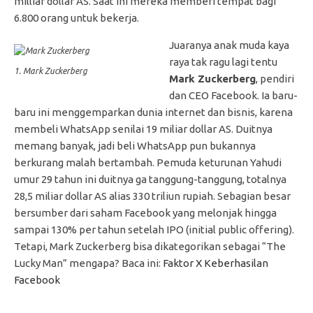
milliar dollar AS. Saat ini mereka memberi tempat bagi
6.800 orang untuk bekerja.
Juaranya anak muda kaya
raya tak ragu lagi tentu
1. Mark Zuckerberg
Mark Zuckerberg
, pendiri
dan CEO Facebook. Ia baru-
baru ini menggemparkan dunia internet dan bisnis, karena
membeli WhatsApp senilai 19 miliar dollar AS. Duitnya
memang banyak, jadi beli WhatsApp pun bukannya
berkurang malah bertambah. Pemuda keturunan Yahudi
umur 29 tahun ini duitnya ga tanggung-tanggung, totalnya
28,5 miliar dollar AS alias 330 triliun rupiah. Sebagian besar
bersumber dari saham Facebook yang melonjak hingga
sampai 130% per tahun setelah IPO (initial public offering).
Tetapi, Mark Zuckerberg bisa dikategorikan sebagai “The
Lucky Man” mengapa? Baca ini:
Faktor X Keberhasilan
Facebook