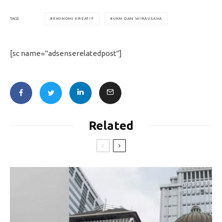
EKONOMI KREATIF
UKM DAN WIRAUSAHA
TAGS
[sc name="adsenserelatedpost"]
Related