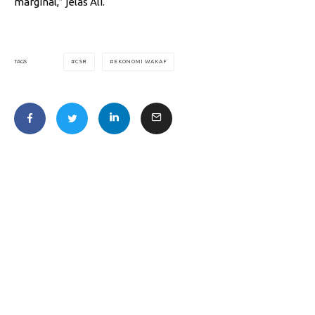
marginal,” jelas Ali.
CSR
EKONOMI WAKAF
TAGS