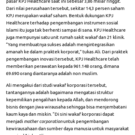
pasar KPJ Healthcare saat ini sebesar 3,86 miliar ringgit.
Dari nilai perusahaan tersebut, sekitar 14,3 persen saham
KPJ merupakan wakaf saham. Bentuk dukungan KPJ
Healthcare terhadap pengembangan instrumen sosial
Islami itu juga tak berhenti sampai di sana. KPJ Healthcare
juga mempunyai satu unit rumah sakit wakaf dan 21 klinik.
“Yang membuatnya sukses adalah mengintegrasikan
amanah ke dalam praktek korporat,” tukas Ali. Dari praktek
pengembangan inovasi tersebut, KPJ Healthcare telah
memberikan perawatan kepada 961.148 orang, dimana
69.690 orang diantaranya adalah non muslim.
Ali mengakui dari studi wakaf korporasi tersebut,
tantangannya adalah bagaimana mengatasi struktur
kepemilikan pengalihan kepada Allah, dan mendorong
bisnis dengan jiwa wirausaha sehingga bisa menjembatani
kaum kaya dan miskin. “Di sini wakaf korporasi dapat
menjadi
mother corporation
untuk pengembangan
kewirausahaan dan sumber daya manusia untuk masyarakat