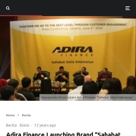
Suasana konferensi pers Adira Finance "Sahabat Setia Selamanya"
Home
Berita
Berita
Bisnis
·
12 years ago
Adira Finance Launching Brand “Sahabat