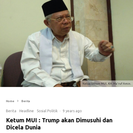
Ketua Umum MUI, KH. Ma'ruf Amin.
Home
Berita
Berita
Headline
Sosial Politik
·
9 years ago
Ketum MUI : Trump akan Dimusuhi dan
Dicela Dunia