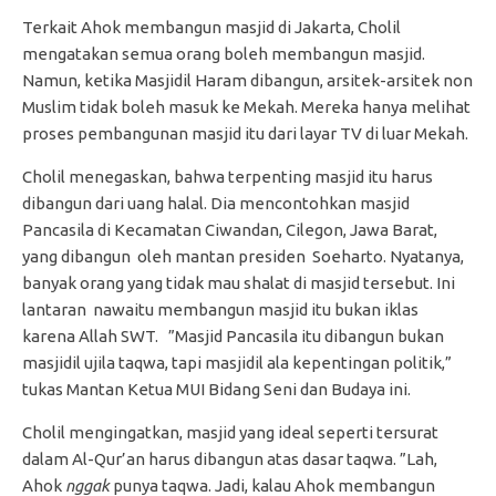
Terkait Ahok membangun masjid di Jakarta, Cholil
mengatakan semua orang boleh membangun masjid.
Namun, ketika Masjidil Haram dibangun, arsitek-arsitek non
Muslim tidak boleh masuk ke Mekah. Mereka hanya melihat
proses pembangunan masjid itu dari layar TV di luar Mekah.
Cholil menegaskan, bahwa terpenting masjid itu harus
dibangun dari uang halal. Dia mencontohkan masjid
Pancasila di Kecamatan Ciwandan, Cilegon, Jawa Barat,
yang dibangun oleh mantan presiden Soeharto. Nyatanya,
banyak orang yang tidak mau shalat di masjid tersebut. Ini
lantaran nawaitu membangun masjid itu bukan iklas
karena Allah SWT. ”Masjid Pancasila itu dibangun bukan
masjidil ujila taqwa, tapi masjidil ala kepentingan politik,”
tukas Mantan Ketua MUI Bidang Seni dan Budaya ini.
Cholil mengingatkan, masjid yang ideal seperti tersurat
dalam Al-Qur’an harus dibangun atas dasar taqwa. ”Lah,
Ahok
nggak
punya taqwa. Jadi, kalau Ahok membangun