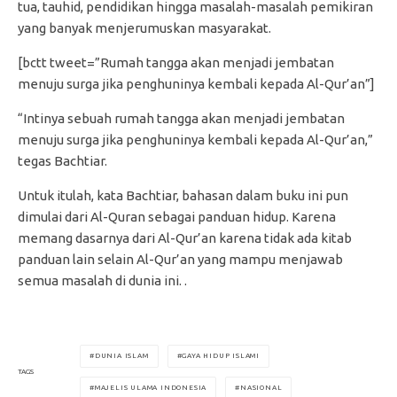
tua, tauhid, pendidikan hingga masalah-masalah pemikiran
yang banyak menjerumuskan masyarakat.
[bctt tweet=”Rumah tangga akan menjadi jembatan
menuju surga jika penghuninya kembali kepada Al-Qur’an”]
“Intinya sebuah rumah tangga akan menjadi jembatan
menuju surga jika penghuninya kembali kepada Al-Qur’an,”
tegas Bachtiar.
Untuk itulah, kata Bachtiar, bahasan dalam buku ini pun
dimulai dari Al-Quran sebagai panduan hidup. Karena
memang dasarnya dari Al-Qur’an karena tidak ada kitab
panduan lain selain Al-Qur’an yang mampu menjawab
semua masalah di dunia ini. .
DUNIA ISLAM
GAYA HIDUP ISLAMI
TAGS
MAJELIS ULAMA INDONESIA
NASIONAL