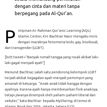
dengan cinta dan materi tanpa
berpegang pada Al-Qur’an.
P
impinan Ar-Rahman Qur’anic Learning (AQL)
Islamic Center, KH. Bachtiar Nasir mengaku miris
dengan maraknya fenomena lesbi, gay, biseksual,
dan transgender (LGBT).
[bctt tweet=”Banyak rumah tangga yang rusak akibat laki-
laki gagal menjadi ayah”]
Menurut Bachtiar, salah satu pendorong kelompok LGBT
terjadi akibat kegagalan ayah menjadi pemimpin yang
amanah di keluarga. “Anak-anak tidak bangga dengan
ayahnya. Karena ayah hanya membesarkan fisik anaknya,
tetapi jiwanya dirampok oleh paham-paham liberal dan
sekuler,” kata Bachtiar kepada
MySharing,
di temui di
Islamic Book Fair 2016, Jakarta, Selasa (1/2).