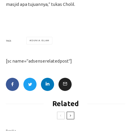
masjid apa tujuannya,” tukas Cholil.
DUNIA ISLAM
TAGS
[sc name="adsenserelatedpost"]
Related
Berita