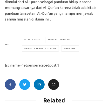
dimulai dari Al-Quran sebagai panduan hidup. Karena
memang dasarnya dari Al-Qur’an karena tidak ada kitab
panduan lain selain Al-Qur’an yang mampu menjawab
semua masalah di dunia ini. .
DUNIA ISLAM
GAYA HIDUP ISLAMI
TAGS
MAJELIS ULAMA INDONESIA
NASIONAL
[sc name="adsenserelatedpost"]
Related