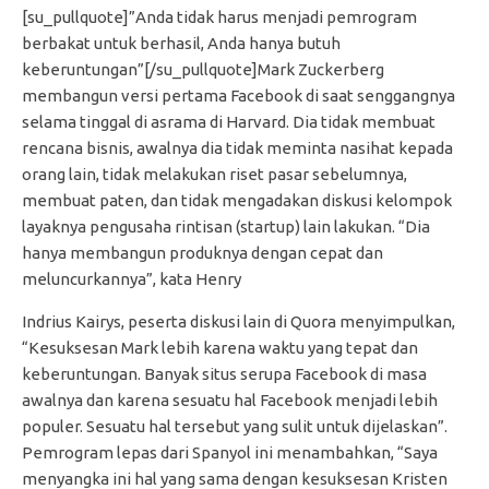
[su_pullquote]”Anda tidak harus menjadi pemrogram
berbakat untuk berhasil, Anda hanya butuh
keberuntungan”[/su_pullquote]Mark Zuckerberg
membangun versi pertama Facebook di saat senggangnya
selama tinggal di asrama di Harvard. Dia tidak membuat
rencana bisnis, awalnya dia tidak meminta nasihat kepada
orang lain, tidak melakukan riset pasar sebelumnya,
membuat paten, dan tidak mengadakan diskusi kelompok
layaknya pengusaha rintisan (startup) lain lakukan. “Dia
hanya membangun produknya dengan cepat dan
meluncurkannya”, kata Henry
Indrius Kairys, peserta diskusi lain di Quora menyimpulkan,
“Kesuksesan Mark lebih karena waktu yang tepat dan
keberuntungan. Banyak situs serupa Facebook di masa
awalnya dan karena sesuatu hal Facebook menjadi lebih
populer. Sesuatu hal tersebut yang sulit untuk dijelaskan”.
Pemrogram lepas dari Spanyol ini menambahkan, “Saya
menyangka ini hal yang sama dengan kesuksesan Kristen