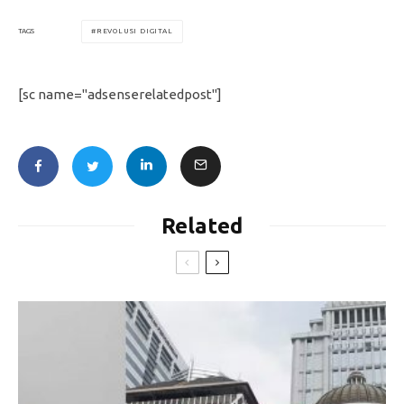
REVOLUSI DIGITAL
TAGS
[sc name="adsenserelatedpost"]
Related