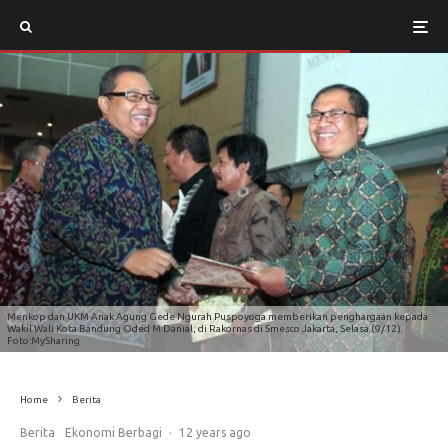
Menkop dan UKM Anak Agung Gede Ngurah Puspoyoga memberikan penghargaan kepada
Wakil Wali Kota Bandung Oded M Danial, di Rakornas di Smesco Jakarta, Selasa (9/12).
Foto:MySharing
Home
Berita
Berita
Ekonomi Berbagi
·
12 years ago