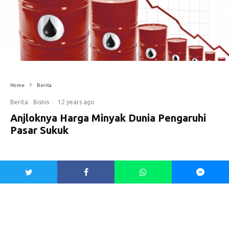
Home
Berita
Berita
Bisnis
·
12 years ago
Anjloknya Harga Minyak Dunia Pengaruhi
Pasar Sukuk
Harga minyak dunia yang terus
menurun ditengarai akan turut
berdampak pada
pasar sukuk
. Posisi
harga minyak dunia di awal pekan ini