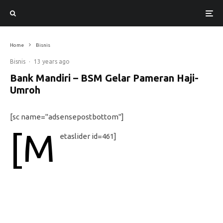
Home
Bisnis
Bisnis
·
13 years ago
Bank Mandiri – BSM Gelar Pameran Haji-
Umroh
[sc name="adsensepostbottom"]
[m
etaslider id=461]