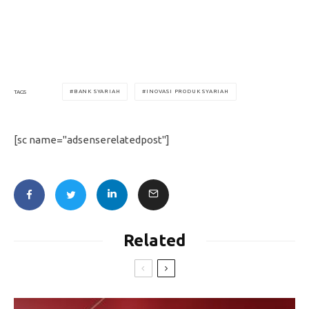
BANK SYARIAH
INOVASI PRODUK SYARIAH
TAGS
[sc name="adsenserelatedpost"]
Related