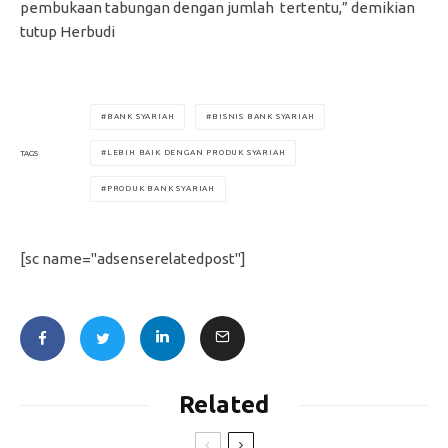
pembukaan tabungan dengan jumlah tertentu,” demikian
tutup Herbudi
BANK SYARIAH
BISNIS BANK SYARIAH
LEBIH BAIK DENGAN PRODUK SYARIAH
TAGS
PRODUK BANK SYARIAH
[sc name="adsenserelatedpost"]
Related