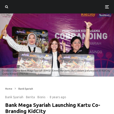
Direktur Utama Bank Mega Syariah (BMS) - Emmy Haryanti (Kiri) dalam peluncuran di KidCity
Graha Bintaro (14/12).
Home
Bank Syariah
Bank Syariah
Berita
Bisnis
·
8 years ago
Bank Mega Syariah Launching Kartu Co-
Branding KidCIty