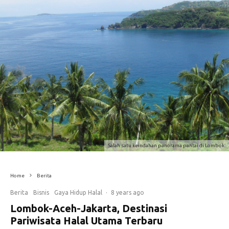
Salah satu keindahan panorama pantai di Lombok.
Home
Berita
Berita
Bisnis
Gaya Hidup Halal
·
8 years ago
Lombok-Aceh-Jakarta, Destinasi
Pariwisata Halal Utama Terbaru