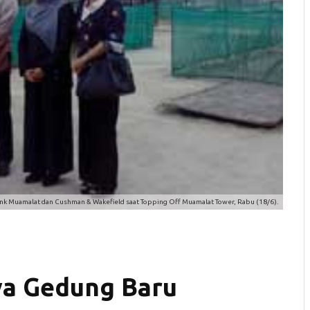
Bank Muamalat dan Cushman & Wakefield saat Topping Off Muamalat Tower, Rabu (18/6).
a Gedung Baru