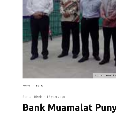
Jajaran direksi 
Home
Berita
Berita
Bisnis
·
12 years ago
Bank Muamalat Puny