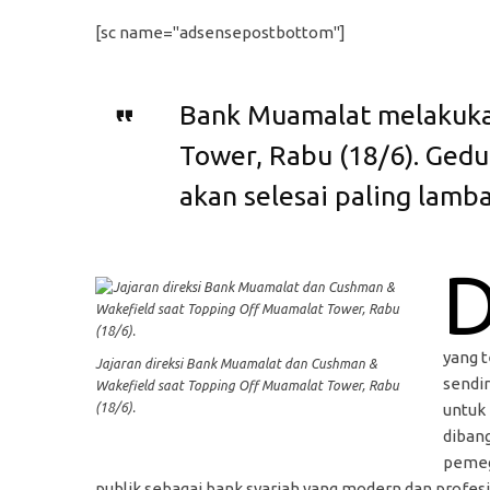
[sc name="adsensepostbottom"]
Bank Muamalat melakuka
Tower, Rabu (18/6). Gedu
akan selesai paling lamb
yang t
Jajaran direksi Bank Muamalat dan Cushman &
sendir
Wakefield saat Topping Off Muamalat Tower, Rabu
(18/6).
untuk 
diban
pemeg
publik sebagai bank syariah yang modern dan profesio