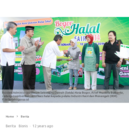
Asisten Administrasi Umum Sekretaris Daerah (Setda) Kota Bogor, Arief Mustofa Budianto,
sedang memberikan sertifikasi halal kepada pelaku Industri Kecil dan Menengah (IKM).
foto:kotabogor.co.id
Home
Berita
Berita
Bisnis
·
12 years ago