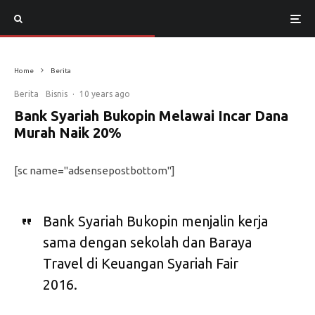
Kepala Divisi Bisnis Area II/Melawai BSB Haris Suria Putra (kanan) berfoto bersama mitra
kerjasama dan Sekretaris Perusahaan BSB Evi Yulia K (kiri).
Home
Berita
Berita
Bisnis
·
10 years ago
Bank Syariah Bukopin Melawai Incar Dana
Murah Naik 20%
[sc name="adsensepostbottom"]
Bank Syariah Bukopin menjalin kerja
sama dengan sekolah dan Baraya
Travel di Keuangan Syariah Fair
2016.