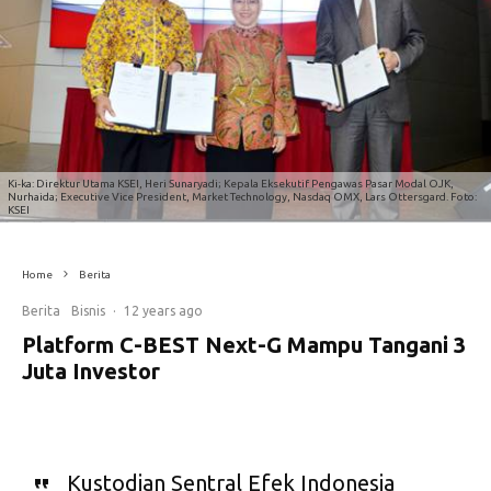
Ki-ka: Direktur Utama KSEI, Heri Sunaryadi; Kepala Eksekutif Pengawas Pasar Modal OJK,
Nurhaida; Executive Vice President, Market Technology, Nasdaq OMX, Lars Ottersgard. Foto:
KSEI
Home
Berita
Berita
Bisnis
·
12 years ago
Platform C-BEST Next-G Mampu Tangani 3
Juta Investor
Kustodian Sentral Efek Indonesia