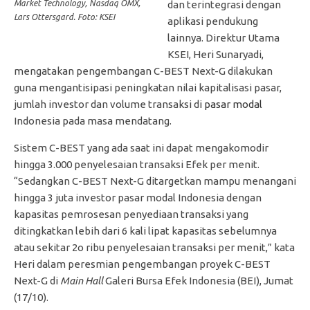
Market Technology, Nasdaq OMX,
dan terintegrasi dengan
Lars Ottersgard. Foto: KSEI
aplikasi pendukung
lainnya. Direktur Utama
KSEI, Heri Sunaryadi,
mengatakan pengembangan C-BEST Next-G dilakukan
guna mengantisipasi peningkatan nilai kapitalisasi pasar,
jumlah investor dan volume transaksi di
pasar modal
Indonesia pada masa mendatang.
Sistem C-BEST yang ada saat ini dapat mengakomodir
hingga 3.000 penyelesaian transaksi Efek per menit.
“Sedangkan C-BEST Next-G
ditargetkan mampu menangani
hingga 3 juta investor pasar modal Indonesia dengan
kapasitas pemrosesan penyediaan transaksi yang
ditingkatkan lebih dari 6 kali lipat kapasitas sebelumnya
atau sekitar 2o ribu penyelesaian transaksi per menit,” kata
Heri dalam peresmian pengembangan proyek C-BEST
Next-G di
Main Hall
Galeri Bursa Efek Indonesia (BEI), Jumat
(17/10).