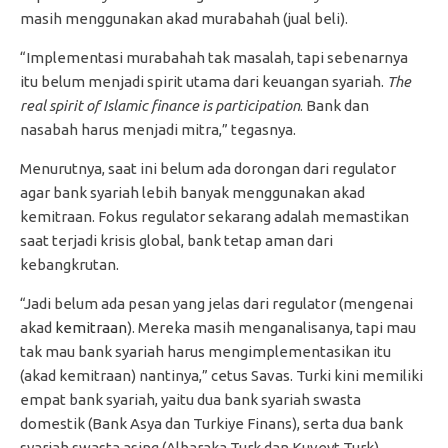
masih menggunakan akad murabahah (jual beli).
“Implementasi murabahah tak masalah, tapi sebenarnya
itu belum menjadi spirit utama dari keuangan syariah.
The
real spirit of Islamic finance is participation
. Bank dan
nasabah harus menjadi mitra,” tegasnya.
Menurutnya, saat ini belum ada dorongan dari regulator
agar bank syariah lebih banyak menggunakan akad
kemitraan. Fokus regulator sekarang adalah memastikan
saat terjadi krisis global, bank tetap aman dari
kebangkrutan.
“Jadi belum ada pesan yang jelas dari regulator (mengenai
akad
kemitraan
). Mereka masih menganalisanya, tapi mau
tak mau bank syariah harus mengimplementasikan itu
(akad kemitraan) nantinya,” cetus Savas. Turki kini memiliki
empat bank syariah, yaitu dua bank syariah swasta
domestik (Bank Asya dan Turkiye Finans), serta dua bank
syariah swasta asing (Albaraka Turk dan Kuveyt Turk).