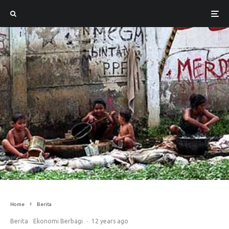
Home
Berita
Berita
Ekonomi Berbagi
·
12 years ago