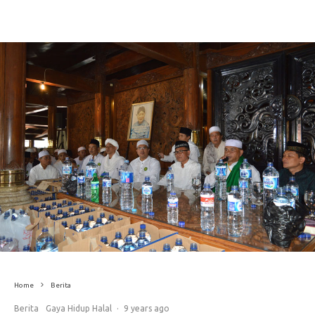
Home
Berita
Berita
Gaya Hidup Halal
·
9 years ago