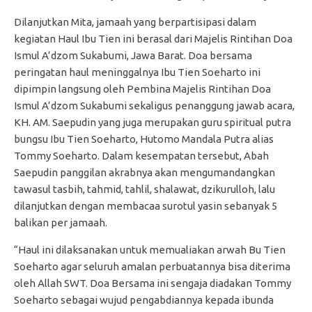
Dilanjutkan Mita, jamaah yang berpartisipasi dalam
kegiatan Haul Ibu Tien ini berasal dari Majelis Rintihan Doa
Ismul A’dzom Sukabumi, Jawa Barat. Doa bersama
peringatan haul meninggalnya Ibu Tien Soeharto ini
dipimpin langsung oleh Pembina Majelis Rintihan Doa
Ismul A’dzom Sukabumi sekaligus penanggung jawab acara,
KH. AM. Saepudin yang juga merupakan guru spiritual putra
bungsu Ibu Tien Soeharto, Hutomo Mandala Putra alias
Tommy Soeharto. Dalam kesempatan tersebut, Abah
Saepudin panggilan akrabnya akan mengumandangkan
tawasul tasbih, tahmid, tahlil, shalawat, dzikurulloh, lalu
dilanjutkan dengan membacaa surotul yasin sebanyak 5
balikan per jamaah.
“Haul ini dilaksanakan untuk memualiakan arwah Bu Tien
Soeharto agar seluruh amalan perbuatannya bisa diterima
oleh Allah SWT. Doa Bersama ini sengaja diadakan Tommy
Soeharto sebagai wujud pengabdiannya kepada ibunda