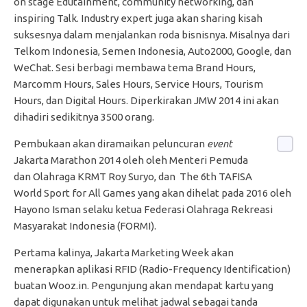
on stage Edutainment, community networking, dan
inspiring Talk. Industry expert juga akan sharing kisah
suksesnya dalam menjalankan roda bisnisnya. Misalnya dari
Telkom Indonesia, Semen Indonesia, Auto2000, Google, dan
WeChat. Sesi berbagi membawa tema Brand Hours,
Marcomm Hours, Sales Hours, Service Hours, Tourism
Hours, dan Digital Hours. Diperkirakan JMW 2014 ini akan
dihadiri sedikitnya 3500 orang.
Pembukaan akan diramaikan peluncuran
event
Jakarta Marathon 2014 oleh oleh Menteri Pemuda
dan Olahraga KRMT Roy Suryo, dan The 6th TAFISA
World Sport for All Games yang akan dihelat pada 2016 oleh
Hayono Isman selaku ketua Federasi Olahraga Rekreasi
Masyarakat Indonesia (FORMI).
Pertama kalinya, Jakarta Marketing Week akan
menerapkan aplikasi RFID (Radio-Frequency Identification)
buatan Wooz.in. Pengunjung akan mendapat kartu yang
dapat digunakan untuk melihat jadwal sebagai tanda