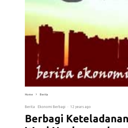
Home
Berita
Berita
Ekonomi Berbagi
·
12 years ago
Berbagi Keteladanan