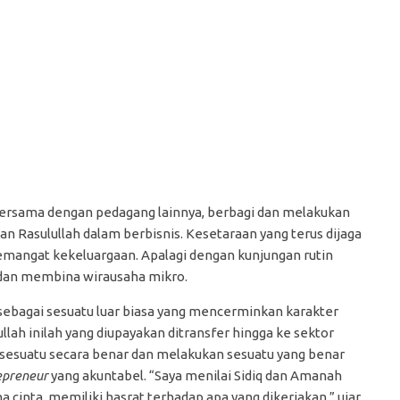
bersama dengan pedagang lainnya, berbagi dan melakukan
sulullah dalam berbisnis. Kesetaraan yang terus dijaga
emangat kekeluargaan. Apalagi dengan kunjungan rutin
 dan membina wirausaha mikro.
sebagai sesuatu luar biasa yang mencerminkan karakter
ullah inilah yang diupayakan ditransfer hingga ke sektor
 sesuatu secara benar dan melakukan sesuatu yang benar
epreneur
yang akuntabel. “Saya menilai Sidiq dan Amanah
ena cinta, memiliki hasrat terhadap apa yang dikerjakan,” ujar