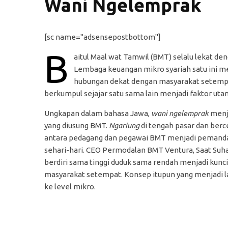
Wani Ngelemprak
[sc name="adsensepostbottom"]
B
aitul Maal wat Tamwil (BMT) selalu lekat 
Lembaga keuangan mikro syariah satu ini m
hubungan dekat dengan masyarakat setemp
berkumpul sejajar satu sama lain menjadi faktor u
Ungkapan dalam bahasa Jawa,
wani ngelemprak
menj
yang diusung BMT.
Ngariung
di tengah pasar dan ber
antara pedagang dan pegawai BMT menjadi pemand
sehari-hari. CEO Permodalan BMT Ventura, Saat Su
berdiri sama tinggi duduk sama rendah menjadi kun
masyarakat setempat. Konsep itupun yang menjadi 
ke level mikro.