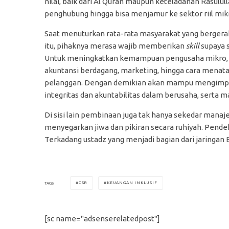
nilai, baik dari Al Quran maupun keteladanan Rasulull
penghubung hingga bisa menjamur ke sektor riil mik
Saat menuturkan rata-rata masyarakat yang bergerak d
itu, pihaknya merasa wajib memberikan
skill
supaya s
Untuk meningkatkan kemampuan pengusaha mikro, 
akuntansi berdagang, marketing, hingga cara menat
pelanggan. Dengan demikian akan mampu mengimple
integritas dan akuntabilitas dalam berusaha, serta
Di sisi lain pembinaan juga tak hanya sekedar man
menyegarkan jiwa dan pikiran secara ruhiyah. Pendek
Terkadang ustadz yang menjadi bagian dari jaringan 
CSR
KEUANGAN INKLUSIF
TAGS
[sc name="adsenserelatedpost"]