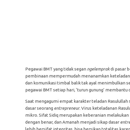
Pegawai BMT yang tidak segan
ngelemprak
di pasar 
pembinaan mempermudah menanamkan keteladanan Ra
dan komunikasi timbal balik tak ayal menimbulkan s
pegawai BMT setiap hari, ‘turun gunung’ membantu
Saat mengagumi empat karakter teladan Rasulullah 
dasar seorang
entrepreneur
. Virus keteladanan Rasul
mikro. Sifat Sidiq merupakan keberanian melakukan
dengan benar, dan Amanah menjadi sikap dasar
entr
lebih bersifat integritas, bisa bersikap totalitas kar