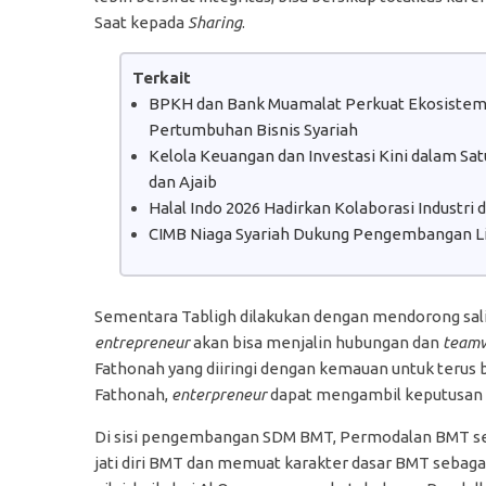
Saat kepada
Sharing
.
Terkait
BPKH dan Bank Muamalat Perkuat Ekosistem H
Pertumbuhan Bisnis Syariah
Kelola Keuangan dan Investasi Kini dalam S
dan Ajaib
Halal Indo 2026 Hadirkan Kolaborasi Industri
CIMB Niaga Syariah Dukung Pengembangan Lit
Sementara Tabligh dilakukan dengan mendorong sali
entrepreneur
akan bisa menjalin hubungan dan
team
Fathonah yang diiringi dengan kemauan untuk terus bel
Fathonah,
enterpreneur
dapat mengambil keputusan d
Di sisi pengembangan SDM BMT, Permodalan BMT se
jati diri BMT dan memuat karakter dasar BMT sebag