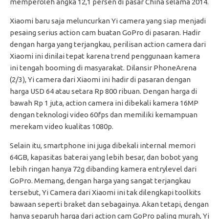
memperoleh angka 12,1 persen di pasar China selama 2014.
Xiaomi baru saja meluncurkan Yi camera yang siap menjadi
pesaing serius action cam buatan GoPro di pasaran. Hadir
dengan harga yang terjangkau, perilisan action camera dari
Xiaomi ini dinilai tepat karena trend penggunaan kamera
ini tengah booming di masyarakat. Dilansir PhoneArena
(2/3), Yi camera dari Xiaomi ini hadir di pasaran dengan
harga USD 64 atau setara Rp 800 ribuan. Dengan harga di
bawah Rp 1 juta, action camera ini dibekali kamera 16MP
dengan teknologi video 60fps dan memiliki kemampuan
merekam video kualitas 1080p.
Selain itu, smartphone ini juga dibekali internal memori
64GB, kapasitas baterai yang lebih besar, dan bobot yang
lebih ringan hanya 72g dibanding kamera entrylevel dari
GoPro. Memang, dengan harga yang sangat terjangkau
tersebut, Yi Camera dari Xiaomi ini tak dilengkapi toolkits
bawaan seperti braket dan sebagainya. Akan tetapi, dengan
hanya separuh harga dari action cam GoPro paling murah, Yi