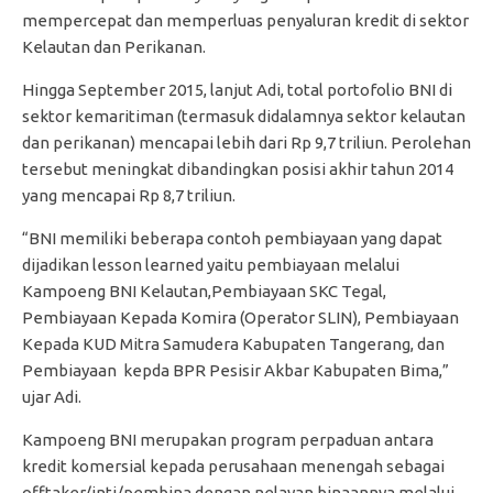
mempercepat dan memperluas penyaluran kredit di sektor
Kelautan dan Perikanan.
Hingga September 2015, lanjut Adi, total portofolio BNI di
sektor kemaritiman (termasuk didalamnya sektor kelautan
dan perikanan) mencapai lebih dari Rp 9,7 triliun. Perolehan
tersebut meningkat dibandingkan posisi akhir tahun 2014
yang mencapai Rp 8,7 triliun.
“BNI memiliki beberapa contoh pembiayaan yang dapat
dijadikan lesson learned yaitu pembiayaan melalui
Kampoeng BNI Kelautan,Pembiayaan SKC Tegal,
Pembiayaan Kepada Komira (Operator SLIN), Pembiayaan
Kepada KUD Mitra Samudera Kabupaten Tangerang, dan
Pembiayaan kepda BPR Pesisir Akbar Kabupaten Bima,”
ujar Adi.
Kampoeng BNI merupakan program perpaduan antara
kredit komersial kepada perusahaan menengah sebagai
offtaker/inti/pembina dengan nelayan binaannya melalui