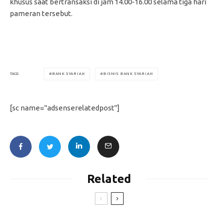
khusus saat bertransaksi di jam 14.00-16.00 selama tiga hari
pameran tersebut.
BANK SYARIAH
BISNIS BANK SYARIAH
TAGS
[sc name="adsenserelatedpost"]
Related