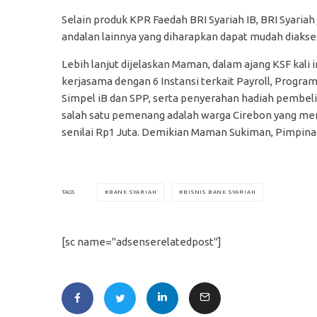
Selain produk KPR Faedah BRI Syariah IB, BRI Syari
andalan lainnya yang diharapkan dapat mudah diakse
Lebih lanjut dijelaskan Maman, dalam ajang KSF kali
kerjasama dengan 6 Instansi terkait Payroll, Progr
Simpel iB dan SPP, serta penyerahan hadiah pembeli
salah satu pemenang adalah warga Cirebon yang me
senilai Rp1 Juta. Demikian Maman Sukiman, Pimpina
BANK SYARIAH
BISNIS BANK SYARIAH
TAGS
[sc name="adsenserelatedpost"]