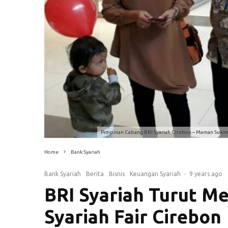
Pimpinan Cabang BRI Syariah Cirebon – Maman Sukim
Home
Bank Syariah
Bank Syariah
Berita
Bisnis
Keuangan Syariah
·
9 years ago
BRI Syariah Turut M
Syariah Fair Cirebon