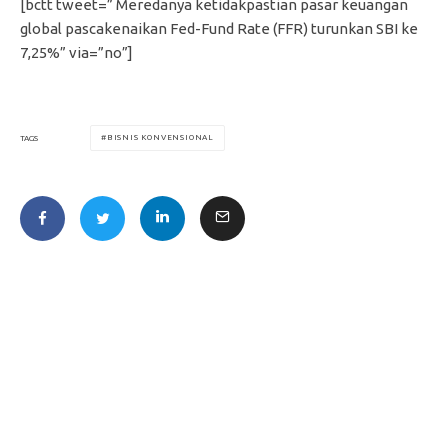
[bctt tweet=” Meredanya ketidakpastian pasar keuangan
global pascakenaikan Fed-Fund Rate (FFR) turunkan SBI ke
7,25%” via=”no”]
BISNIS KONVENSIONAL
TAGS