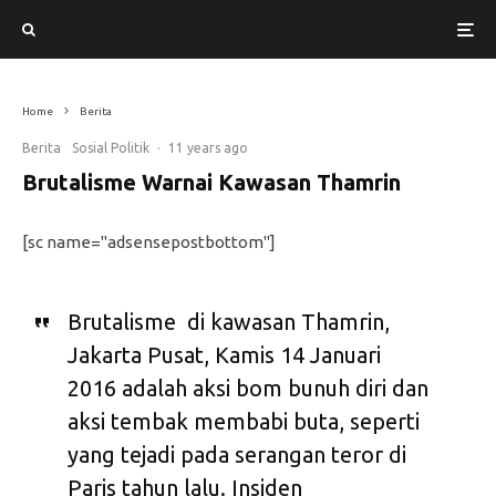
Suasana baku tembak polisi dengan teroris di Jalan Thamrin, Jakarta Pusat, Kamis (14/1).
Home
Berita
Berita
Sosial Politik
·
11 years ago
Brutalisme Warnai Kawasan Thamrin
[sc name="adsensepostbottom"]
Brutalisme di kawasan Thamrin,
Jakarta Pusat, Kamis 14 Januari
2016 adalah aksi bom bunuh diri dan
aksi tembak membabi buta, seperti
yang tejadi pada serangan teror di
Paris tahun lalu. Insiden