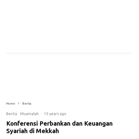
Suasana ICIBF 2016 di Universitas Umm Al-Uqra, KSA. Foto: Murniati Mukhlisin
Home
Berita
Berita
Muamalah
·
10 years ago
Konferensi Perbankan dan Keuangan
Syariah di Mekkah