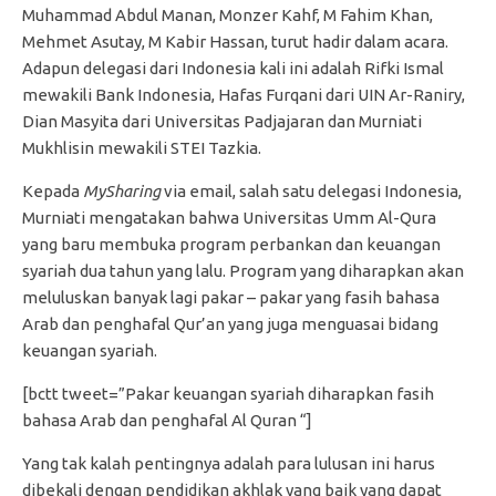
Muhammad Abdul Manan, Monzer Kahf, M Fahim Khan,
Mehmet Asutay, M Kabir Hassan, turut hadir dalam acara.
Adapun delegasi dari Indonesia kali ini adalah Rifki Ismal
mewakili Bank Indonesia, Hafas Furqani dari UIN Ar-Raniry,
Dian Masyita dari Universitas Padjajaran dan Murniati
Mukhlisin mewakili STEI Tazkia.
Kepada
MySharing
via email, salah satu delegasi Indonesia,
Murniati mengatakan bahwa Universitas Umm Al-Qura
yang baru membuka program perbankan dan keuangan
syariah dua tahun yang lalu. Program yang diharapkan akan
meluluskan banyak lagi pakar – pakar yang fasih bahasa
Arab dan penghafal Qur’an yang juga menguasai bidang
keuangan syariah.
[bctt tweet=”Pakar keuangan syariah diharapkan fasih
bahasa Arab dan penghafal Al Quran “]
Yang tak kalah pentingnya adalah para lulusan ini harus
dibekali dengan pendidikan akhlak yang baik yang dapat