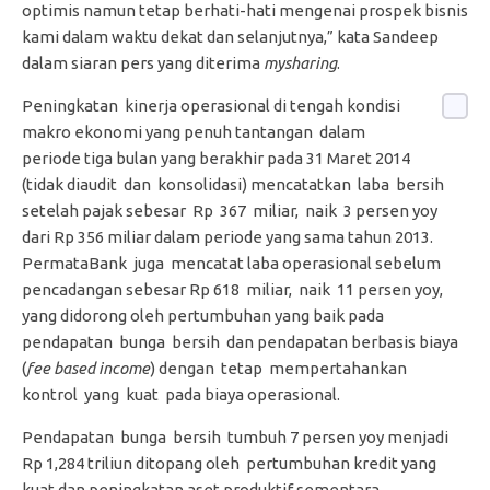
optimis namun tetap berhati-hati mengenai prospek bisnis
kami dalam waktu dekat dan selanjutnya,” kata Sandeep
dalam siaran pers yang diterima
mysharing
.
Peningkatan kinerja operasional di tengah kondisi
makro ekonomi yang penuh tantangan dalam
periode tiga bulan yang berakhir pada 31 Maret 2014
(tidak diaudit dan konsolidasi) mencatatkan laba bersih
setelah pajak sebesar Rp 367 miliar, naik 3 persen yoy
dari Rp 356 miliar dalam periode yang sama tahun 2013.
PermataBank juga mencatat laba operasional sebelum
pencadangan sebesar Rp 618 miliar, naik 11 persen yoy,
yang didorong oleh pertumbuhan yang baik pada
pendapatan bunga bersih dan pendapatan berbasis biaya
(
fee based income
) dengan tetap mempertahankan
kontrol yang kuat pada biaya operasional.
Pendapatan bunga bersih tumbuh 7 persen yoy menjadi
Rp 1,284 triliun ditopang oleh pertumbuhan kredit yang
kuat dan peningkatan aset produktif sementara