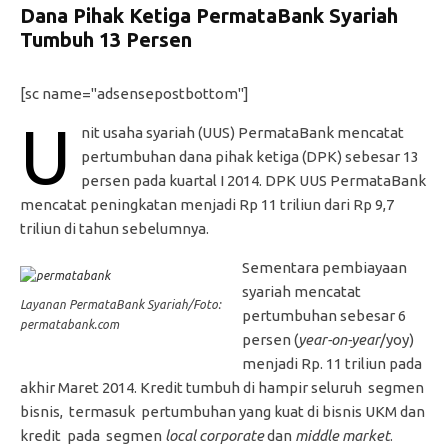
Dana Pihak Ketiga PermataBank Syariah
Tumbuh 13 Persen
[sc name="adsensepostbottom"]
U
nit usaha syariah (UUS) PermataBank mencatat
pertumbuhan dana pihak ketiga (DPK) sebesar 13
persen pada kuartal I 2014. DPK UUS PermataBank
mencatat peningkatan menjadi Rp 11 triliun dari Rp 9,7
triliun di tahun sebelumnya.
Sementara pembiayaan
syariah mencatat
Layanan PermataBank Syariah/Foto:
pertumbuhan sebesar 6
permatabank.com
persen (
year-on-year
/yoy)
menjadi Rp. 11 triliun pada
akhir Maret 2014. Kredit tumbuh di hampir seluruh segmen
bisnis, termasuk pertumbuhan yang kuat di bisnis UKM dan
kredit pada segmen
local corporate
dan
middle market
.