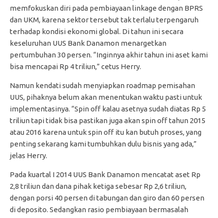
memfokuskan diri pada pembiayaan linkage dengan BPRS
dan UKM, karena sektor tersebut tak terlalu terpengaruh
terhadap kondisi ekonomi global. Di tahun ini secara
keseluruhan UUS Bank Danamon menargetkan
pertumbuhan 30 persen. “Inginnya akhir tahun ini aset kami
bisa mencapai Rp 4 triliun,” cetus Herry.
Namun kendati sudah menyiapkan roadmap pemisahan
UUS, pihaknya belum akan menentukan waktu pasti untuk
implementasinya. “Spin off kalau asetnya sudah diatas Rp 5
triliun tapi tidak bisa pastikan juga akan spin off tahun 2015
atau 2016 karena untuk spin off itu kan butuh proses, yang
penting sekarang kami tumbuhkan dulu bisnis yang ada,”
jelas Herry.
Pada kuartal I 2014 UUS Bank Danamon mencatat aset Rp
2,8 triliun dan dana pihak ketiga sebesar Rp 2,6 triliun,
dengan porsi 40 persen di tabungan dan giro dan 60 persen
di deposito. Sedangkan rasio pembiayaan bermasalah