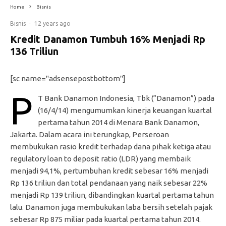
Home
Bisnis
Bisnis
·
12 years ago
Kredit Danamon Tumbuh 16% Menjadi Rp
136 Triliun
[sc name="adsensepostbottom"]
P
T Bank Danamon Indonesia, Tbk (“Danamon”) pada
(16/4/14) mengumumkan kinerja keuangan kuartal
pertama tahun 2014 di Menara Bank Danamon,
Jakarta. Dalam acara ini terungkap, Perseroan
membukukan rasio kredit terhadap dana pihak ketiga atau
regulatory loan to deposit ratio (LDR) yang membaik
menjadi 94,1%, pertumbuhan kredit sebesar 16% menjadi
Rp 136 triliun dan total pendanaan yang naik sebesar 22%
menjadi Rp 139 triliun, dibandingkan kuartal pertama tahun
lalu. Danamon juga membukukan laba bersih setelah pajak
sebesar Rp 875 miliar pada kuartal pertama tahun 2014.