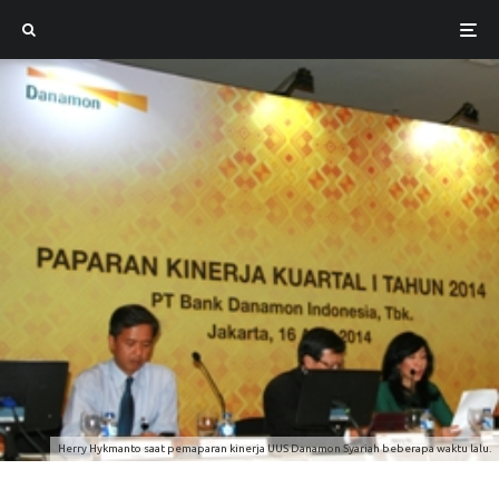
Herry Hykmanto saat pemaparan kinerja UUS Danamon Syariah beberapa waktu lalu.