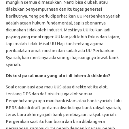
mungkin semua dimasukkan. Nanti bisa diubah, atau
dilakukan penyempurnaan dan itu tugas generasi
berikutnya. Yang perlu diperhatikan UU Perbankan Syariah
adalah acuan hukum fundamental, tapi sebenarnya
digunakan tidak oleh industri. Mestinya UU itu kan jadi
payung yang mentrigger UU lain jadi lebih fokus dan tajam,
tapi malah tidak. Misal UU Haji kan tentang agama
peribadatan umat muslim dan sudah ada UU Perbankan
Syariah, kan mestinya ada sinergi haji uangnya lewat bank
syariah.
Diskusi pasal mana yang alot di intern Asbisindo?
Soal organisasi apa mau UUS atau direktorat itu alot,
tentang DPS dan definisi itu juga alot semua.
Penyebutannya apa mau bank islam atau bank syariah. Lalu
BPRS dulu di draft pertama disebutnya bank rakyat syariah,
terus baru akhirnya jadi bank pembiayaan rakyat syariah.
Pergerakan saat itu luar biasa dan bisa dibilang era
perjuangan, sampai di TV penuh dengan kita tapi penuh