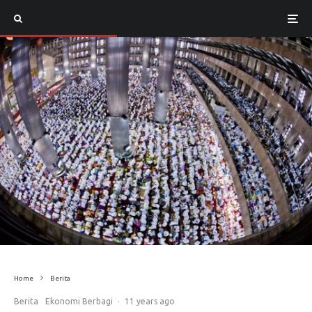
Home
Berita
Berita
Ekonomi Berbagi
·
11 years ago