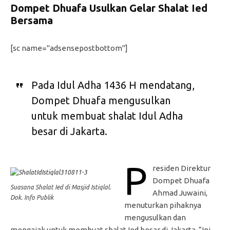
Dompet Dhuafa Usulkan Gelar Shalat Ied
Bersama
[sc name="adsensepostbottom"]
Pada Idul Adha 1436 H mendatang,
Dompet Dhuafa mengusulkan
untuk membuat shalat Idul Adha
besar di Jakarta.
P
residen Direktur
Dompet Dhuafa
Suasana Shalat Ied di Masjid Istiqlal.
Ahmad Juwaini,
Dok. Info Publik
menuturkan pihaknya
mengusulkan dan
mengajak untuk membuat shalat Ied besar di Jakarta. “Ini