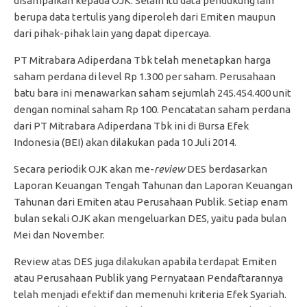
disampaikan kepada OJK. Selain itu data pendukung lain
berupa data tertulis yang diperoleh dari Emiten maupun
dari pihak-pihak lain yang dapat dipercaya.
PT Mitrabara Adiperdana Tbk telah menetapkan harga
saham perdana di level Rp 1.300 per saham. Perusahaan
batu bara ini menawarkan saham sejumlah 245.454.400 unit
dengan nominal saham Rp 100. Pencatatan saham perdana
dari PT Mitrabara Adiperdana Tbk ini di Bursa Efek
Indonesia (BEI) akan dilakukan pada 10 Juli 2014.
Secara periodik OJK akan me-
review
DES berdasarkan
Laporan Keuangan Tengah Tahunan dan Laporan Keuangan
Tahunan dari Emiten atau Perusahaan Publik. Setiap enam
bulan sekali OJK akan mengeluarkan DES, yaitu pada bulan
Mei dan November.
Review atas DES juga dilakukan apabila terdapat Emiten
atau Perusahaan Publik yang Pernyataan Pendaftarannya
telah menjadi efektif dan memenuhi kriteria Efek Syariah.