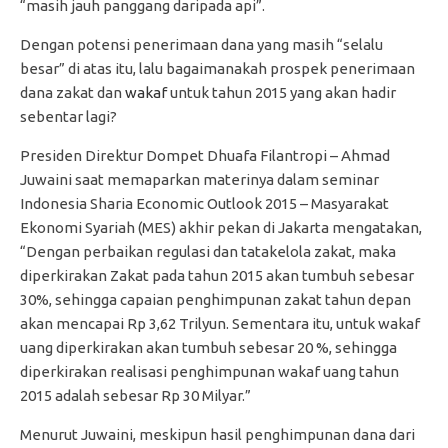
“masih jauh panggang daripada api”.
Dengan potensi penerimaan dana yang masih “selalu
besar” di atas itu, lalu bagaimanakah prospek penerimaan
dana zakat dan
wakaf
untuk tahun 2015 yang akan hadir
sebentar lagi?
Presiden Direktur Dompet Dhuafa Filantropi – Ahmad
Juwaini saat memaparkan materinya dalam seminar
Indonesia Sharia Economic Outlook 2015 – Masyarakat
Ekonomi Syariah (MES) akhir pekan di Jakarta mengatakan,
“Dengan perbaikan regulasi dan tatakelola zakat, maka
diperkirakan Zakat pada tahun 2015 akan tumbuh sebesar
30%, sehingga capaian penghimpunan zakat tahun depan
akan mencapai Rp 3,62 Trilyun. Sementara itu, untuk wakaf
uang diperkirakan akan tumbuh sebesar 20 %, sehingga
diperkirakan realisasi penghimpunan wakaf uang tahun
2015 adalah sebesar Rp 30 Milyar.”
Menurut Juwaini, meskipun hasil penghimpunan dana dari