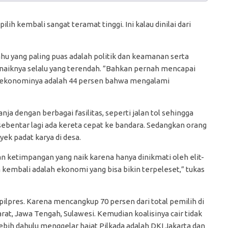
ih kembali sangat teramat tinggi. Ini kalau dinilai dari
ahu yang paling puas adalah politik dan keamanan serta
i naiknya selalu yang terendah. ”Bahkan pernah mencapai
asi ekonominya adalah 44 persen bahwa mengalami
a dengan berbagai fasilitas, seperti jalan tol sehingga
sebentar lagi ada kereta cepat ke bandara. Sedangkan orang
ek padat karya di desa.
 ketimpangan yang naik karena hanya dinikmati oleh elit-
ih kembali adalah ekonomi yang bisa bikin terpeleset,” tukas
pilpres. Karena mencangkup 70 persen dari total pemilih di
rat, Jawa Tengah, Sulawesi. Kemudian koalisinya cair tidak
bih dahulu menggelar hajat Pilkada adalah DKI Jakarta dan