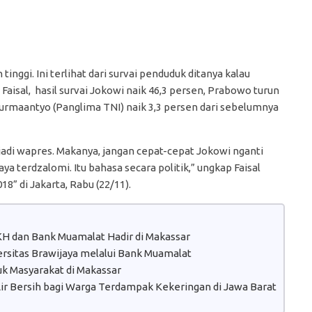
ggi. Ini terlihat dari survai penduduk ditanya kalau
Faisal, hasil survai Jokowi naik 46,3 persen, Prabowo turun
t Nurmaantyo (Panglima TNI) naik 3,3 persen dari sebelumnya
isa jadi wapres. Makanya, jangan cepat-cepat Jokowi nganti
ya terdzalomi. Itu bahasa secara politik,” ungkap Faisal
8” di Jakarta, Rabu (22/11).
H dan Bank Muamalat Hadir di Makassar
sitas Brawijaya melalui Bank Muamalat
k Masyarakat di Makassar
Air Bersih bagi Warga Terdampak Kekeringan di Jawa Barat