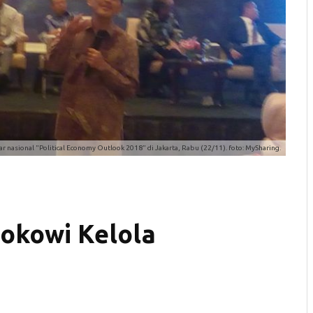
r nasional "Political Economy Outlook 2018" di Jakarta, Rabu (22/11). foto: MySharing.
okowi Kelola