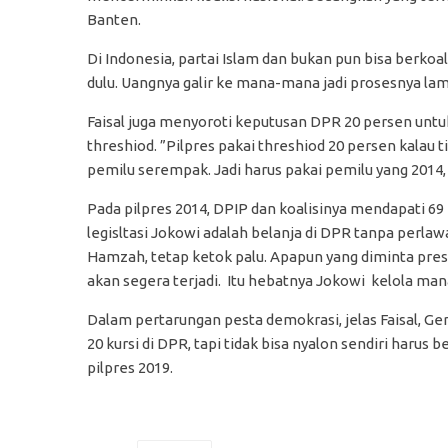
Banten.
Di Indonesia, partai Islam dan bukan pun bisa berkoali
dulu. Uangnya galir ke mana-mana jadi prosesnya lam
Faisal juga menyoroti keputusan DPR 20 persen untu
threshiod. ”Pilpres pakai threshiod 20 persen kalau 
pemilu serempak. Jadi harus pakai pemilu yang 2014, k
Pada pilpres 2014, DPIP dan koalisinya mendapati 69 
legisltasi Jokowi adalah belanja di DPR tanpa perla
Hamzah, tetap ketok palu. Apapun yang diminta presid
akan segera terjadi. Itu hebatnya Jokowi kelola man
Dalam pertarungan pesta demokrasi, jelas Faisal, G
20 kursi di DPR, tapi tidak bisa nyalon sendiri harus
pilpres 2019.