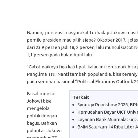
Namun, persepsi masyarakat terhadap Jokowi masih tin
pemilu presiden mau pilih siapa? Oktober 2017, jelas 
dari 23,9 persen jadi 18, 2 persen, lalu muncul Gato
1,1 persen pada bulan April lalu.
“Gatot naiknya tiga kali lipat, kalau ini terus naik b
Panglima TNI. Nanti tambah popular dia, bisa teraniya
pada seminar nasional “Political Ekonomy Outlook 201
Faisal menilai
Terkait
Jokowi bisa
Synergy Roadshow 2026, BPK
mengelola
Kemudahan Bayar UKT Univer
politik dengan
Layanan Bank Muamalat untu
bagus. Bahkan
BMM Salurkan 14 Ribu Liter 
polaritas Jokowi
menembus 75