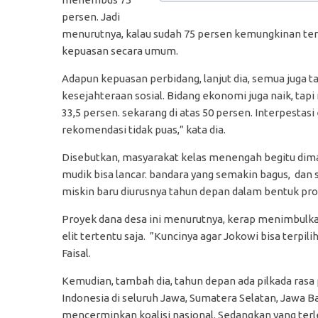
persen. Jadi
menurutnya, kalau sudah 75 persen kemungkinan terpil
kepuasan secara umum.
Adapun kepuasan perbidang, lanjut dia, semua juga t
kesejahteraan sosial. Bidang ekonomi juga naik, tap
33,5 persen. sekarang di atas 50 persen. Interpest
rekomendasi tidak puas,” kata dia.
Disebutkan, masyarakat kelas menengah begitu dimanj
mudik bisa lancar. bandara yang semakin bagus, dan 
miskin baru diurusnya tahun depan dalam bentuk proy
Proyek dana desa ini menurutnya, kerap menimbulkan
elit tertentu saja. ”Kuncinya agar Jokowi bisa terpil
Faisal.
Kemudian, tambah dia, tahun depan ada pilkada rasa 
Indonesia di seluruh Jawa, Sumatera Selatan, Jawa Ba
mencerminkan koalisi nasional. Sedangkan yang terle