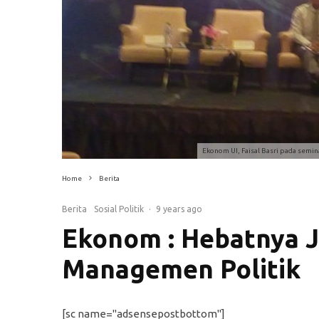
Ekonom UI, Faisal Basri pada semina
Home
Berita
Berita
Sosial Politik
·
9 years ago
Ekonom : Hebatnya J
Managemen Politik
[sc name="adsensepostbottom"]