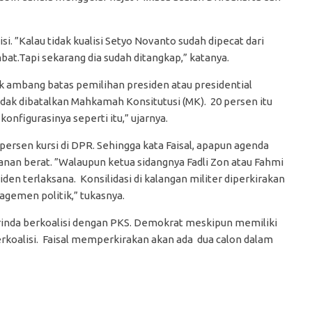
si. ”Kalau tidak kualisi Setyo Novanto sudah dipecat dari
bat.Tapi sekarang dia sudah ditangkap,” katanya.
k ambang batas pemilihan presiden atau presidential
tidak dibatalkan Mahkamah Konsitutusi (MK). 20 persen itu
onfigurasinya seperti itu,” ujarnya.
persen kursi di DPR. Sehingga kata Faisal, apapun agenda
wanan berat. ”Walaupun ketua sidangnya Fadli Zon atau Fahmi
en terlaksana. Konsilidasi di kalangan militer diperkirakan
agemen politik,” tukasnya.
erinda berkoalisi dengan PKS. Demokrat meskipun memiliki
 berkoalisi. Faisal memperkirakan akan ada dua calon dalam