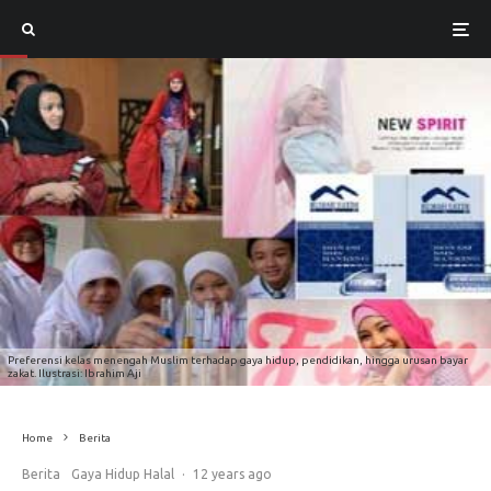
Preferensi kelas menengah Muslim terhadap gaya hidup, pendidikan, hingga urusan bayar
zakat. Ilustrasi: Ibrahim Aji
Home
Berita
Berita
Gaya Hidup Halal
·
12 years ago