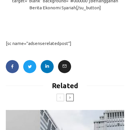
target=”blank” background=”#000000″]Berlangganan
Berita Ekonomi Syariah[/su_button]
[sc name="adsenserelatedpost"]
Related