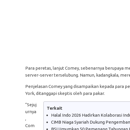
Para peretas, lanjut Comey, sebenarnya berupaya
server-server terselubung. Namun, kadangkala, mere
Penjelasan Comey yang disampaikan kepada para pe
York, ditanggapi skeptis oleh para pakar.
“Sejuj
Terkait
urnya
Halal Indo 2026 Hadirkan Kolaborasi In
,
CIMB Niaga Syariah Dukung Pengembanga
Com
BSI Umumkan 50 Pemenang Tabungan H