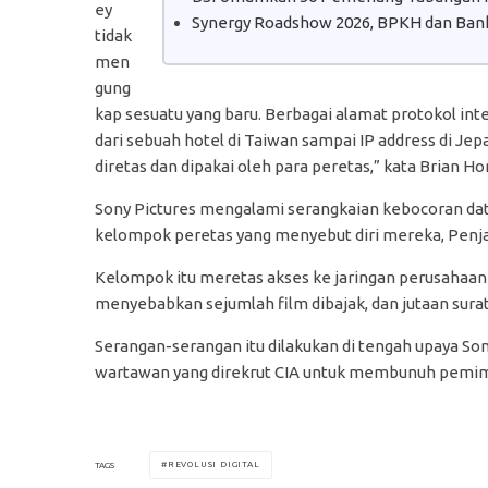
ey
Synergy Roadshow 2026, BPKH dan Bank
tidak
men
gung
kap sesuatu yang baru. Berbagai alamat protokol inter
dari sebuah hotel di Taiwan sampai IP address di Jep
diretas dan dipakai oleh para peretas,” kata Brian H
Sony Pictures mengalami serangkaian kebocoran data
kelompok peretas yang menyebut diri mereka, Penj
Kelompok itu meretas akses ke jaringan perusahaan d
menyebabkan sejumlah film dibajak, dan jutaan surat 
Serangan-serangan itu dilakukan di tengah upaya So
wartawan yang direkrut CIA untuk membunuh pemim
REVOLUSI DIGITAL
TAGS