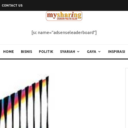
CONTACT US
[sc name="adsenseleaderboard"]
HOME
BISNIS
POLITIK
SYARIAH
GAYA
INSPIRASI