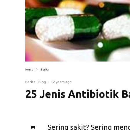
Home
Berita
Berita
Blog
·
12 years ago
25 Jenis Antibiotik 
Sering sakit? Sering men