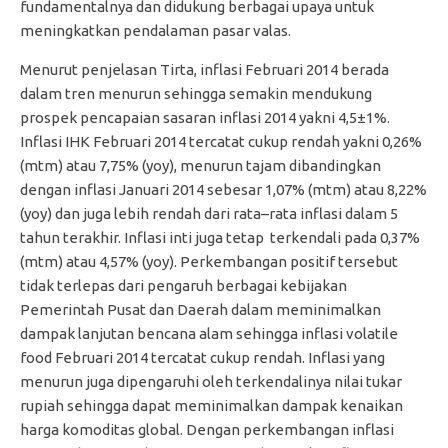
fundamentalnya dan didukung berbagai upaya untuk
meningkatkan pendalaman pasar valas.
Menurut penjelasan Tirta, inflasi Februari 2014 berada
dalam tren menurun sehingga semakin mendukung
prospek pencapaian sasaran inflasi 2014 yakni 4,5±1%.
Inflasi IHK Februari 2014 tercatat cukup rendah yakni 0,26%
(mtm) atau 7,75% (yoy), menurun tajam dibandingkan
dengan inflasi Januari 2014 sebesar 1,07% (mtm) atau 8,22%
(yoy) dan juga lebih rendah dari rata–rata inflasi dalam 5
tahun terakhir. Inflasi inti juga tetap terkendali pada 0,37%
(mtm) atau 4,57% (yoy). Perkembangan positif tersebut
tidak terlepas dari pengaruh berbagai kebijakan
Pemerintah Pusat dan Daerah dalam meminimalkan
dampak lanjutan bencana alam sehingga inflasi volatile
food Februari 2014 tercatat cukup rendah. Inflasi yang
menurun juga dipengaruhi oleh terkendalinya nilai tukar
rupiah sehingga dapat meminimalkan dampak kenaikan
harga komoditas global. Dengan perkembangan inflasi