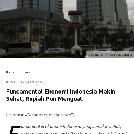
Gedung Bank Indonesia Jakarta
Home
Bisnis
Bisnis
·
12 years ago
Fundamental Ekonomi Indonesia Makin
Sehat, Rupiah Pun Menguat
[sc name="adsensepostbottom"]
F
undamental ekonomi Indonesia yang semakin sehat,
mampu mendorong perbaikan kinerja sektor eksternal,