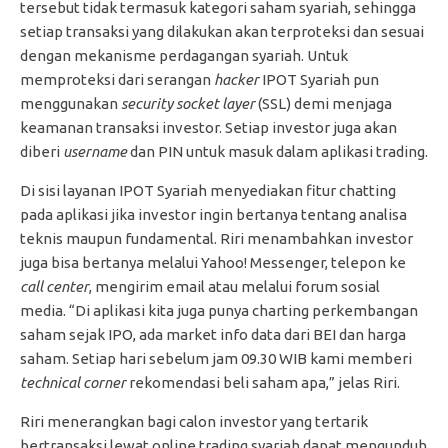
tersebut tidak termasuk kategori saham syariah, sehingga
setiap transaksi yang dilakukan akan terproteksi dan sesuai
dengan mekanisme perdagangan syariah. Untuk
memproteksi dari serangan
hacker
IPOT Syariah pun
menggunakan
security socket layer
(SSL) demi menjaga
keamanan transaksi investor. Setiap investor juga akan
diberi
username
dan PIN untuk masuk dalam aplikasi trading.
Di sisi layanan IPOT Syariah menyediakan fitur chatting
pada aplikasi jika investor ingin bertanya tentang analisa
teknis maupun fundamental. Riri menambahkan investor
juga bisa bertanya melalui Yahoo! Messenger, telepon ke
call center
, mengirim email atau melalui forum sosial
media. “Di aplikasi kita juga punya charting perkembangan
saham sejak IPO, ada market info data dari BEI dan harga
saham. Setiap hari sebelum jam 09.30 WIB kami memberi
technical corner
rekomendasi beli saham apa,” jelas Riri.
Riri menerangkan bagi calon investor yang tertarik
bertransaksi lewat online trading syariah dapat mengunduh