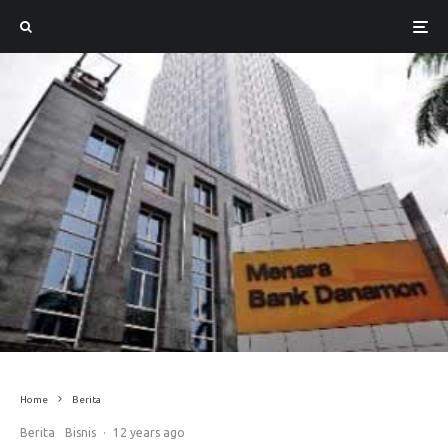
Home
Berita
Berita
Bisnis
·
12 years ago