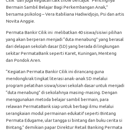
Cilik” dan juga kegiatan talk show bertajuk “Pentingnya
Bermain Sambil Belajar Bagi Perkembangan Anak,”
bersama psikolog – Vera Itabiliana Hadiwidjojo, Psi dan artis
Novita Anggie.
Permata Bankir Cilik ini melibatkan 40 siswa/sisiwi pilihan
yang akan berperan menjadi “duta menabung” yang berasal
dari delapan sekolah dasar (SD) yang berada di lingkungan
sekitar PermataBank seperti Karet, Kuningan, Menteng
dan Pondok Aren.
“Kegiatan Permata Bankir Cilik ini dirancang guna
mendongkrak tingkat literasi anak-anak SD melalui
program pelatihan siswa/siswi sekolah dasar untuk menjadi
“duta menabung” di sekolahnya masing-masing. Dengan
menggunakan metoda belajar sambil bermain, para
relawan PermataBank siap untuk berbagi ilmu melalui
serangkaian modul permainan edukatif seperti Bintang
Permata Edugame, ular tangga si bintang dan buku cerita si
Bintang,” demikian papar Direktur Retail Banking Permata