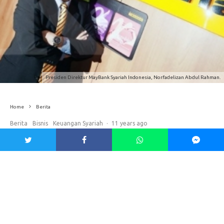
Presiden Direktur MayBank Syariah Indonesia, Norfadelizan Abdul Rahman.
Home
Berita
Berita
Bisnis
Keuangan Syariah
·
11 years ago
Keberpihakan Pemerintah Buat Syariah
Sangat Penting
Kunci terpenting dalam
pengembangkan perbankan syariah