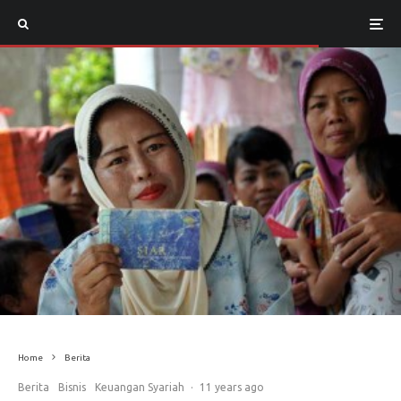
Home
Berita
Berita
Bisnis
Keuangan Syariah
·
11 years ago