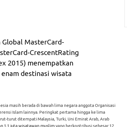
m Global MasterCard-
sterCard-CrescentRating
dex 2015) menempatkan
e enam destinasi wisata
esia masih berada di bawah lima negara anggota Organisasi
rensi Islam lainnya. Peringkat pertama hingga ke lima
rut-turut ditempati Malaysia, Turki, Uni Emirat Arab, Arab
n 1,1 juta wisatawan muslim
yang berkontribusi sebesar 12