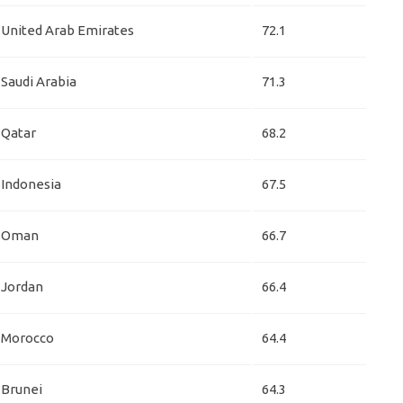
United Arab Emirates
72.1
Saudi Arabia
71.3
Qatar
68.2
Indonesia
67.5
Oman
66.7
Jordan
66.4
Morocco
64.4
Brunei
64.3