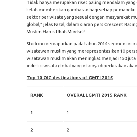
Tidak hanya merupakan riset paling mendalam yang di
telah memberikan gambaran bagi setiap pemangku 
sektor pariwisata yang sesuai dengan masyarakat m
global,” jelas Fazal, dalam siaran pers Crescent Ratin
Muslim Harus Ubah Mindset!
Studi ini memaparkan pada tahun 2014 segmen ini mem
wisatawan muslim yang merepresentasikan 10 persen 
wisatawan muslim akan meningkat menjadi 150 juta
industri wisata global yang nilainya diperkirakan aka
Top 10 OIC destinations of GMTI 2015
RANK
OVERALL
GMTI 2015 RANK
1
1
2
2