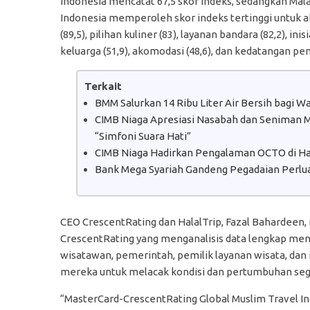
Indonesia mencatat 67,5 skor indeks, sedangkan Malay
Indonesia memperoleh skor indeks tertinggi untuk ak
(89,5), pilihan kuliner (83), layanan bandara (82,2), in
keluarga (51,9), akomodasi (48,6), dan kedatangan pen
Terkait
BMM Salurkan 14 Ribu Liter Air Bersih bagi 
CIMB Niaga Apresiasi Nasabah dan Seniman Mu
“Simfoni Suara Hati”
CIMB Niaga Hadirkan Pengalaman OCTO di Hal
Bank Mega Syariah Gandeng Pegadaian Perlua
CEO CrescentRating dan HalalTrip, Fazal Bahardeen
CrescentRating yang menganalisis data lengkap me
wisatawan, pemerintah, pemilik layanan wisata, da
mereka untuk melacak kondisi dan pertumbuhan seg
“MasterCard-CrescentRating Global Muslim Travel In