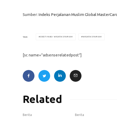
Sumber:
Indeks Perjalanan Muslim Global MasterCar
DESTINASI WISATA SYARIAH
WISATA SYARIAH
TAGS
[sc name="adsenserelatedpost"]
Related
Berita
Berita