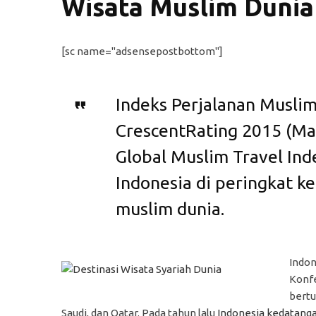
Wisata Muslim Dunia
[sc name="adsensepostbottom"]
Indeks Perjalanan Musli
CrescentRating 2015 (Ma
Global Muslim Travel In
Indonesia di peringkat k
muslim dunia.
Indon
Konfe
bertu
Saudi, dan Qatar. Pada tahun lalu
Indonesia kedatanga