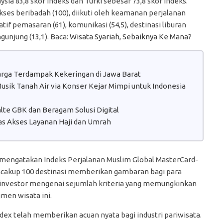
sia 83,8 skor indeks dan Turki sebesar 73,8 skor indeks.
ses beribadah (100), diikuti oleh keamanan perjalanan
isiatif pemasaran (61), komunikasi (54,5), destinasi liburan
gunjung (13,1). Baca:
Wisata Syariah, Sebaiknya Ke Mana?
Warga Terdampak Kekeringan di Jawa Barat
sik Tanah Air via Konser Kejar Mimpi untuk Indonesia
te GBK dan Beragam Solusi Digital
s Akses Layanan Haji dan Umrah
, mengatakan Indeks Perjalanan Muslim Global MasterCard-
ncakup 100 destinasi memberikan gambaran bagi para
n investor mengenai sejumlah kriteria yang memungkinkan
men wisata ini.
dex telah memberikan acuan nyata bagi industri pariwisata.