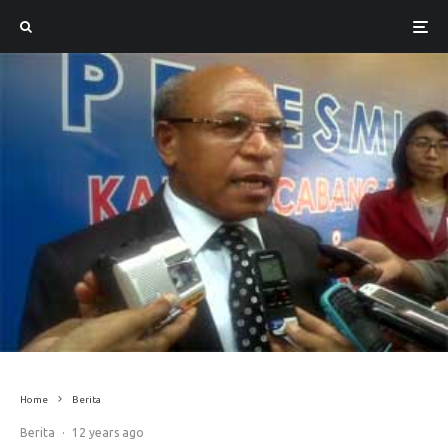
Home
Berita
Berita
·
12 years ago