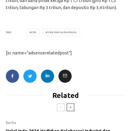
triliun, dan dana pihak ketiga Rp 17,7 triliun (giro Rp 11,3
triliun, tabungan Rp 3 triliun, dan deposito Rp 3,4 triliun).
CSR
UKM DAN WIRAUSAHA
TAGS
[sc name="adsenserelatedpost"]
Related
Berita
Halal Indo 2026 Hadirkan Kolaborasi Industri dan