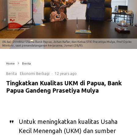
(Ki-ka): Direktur Utama Bank Papua, Johan Kafiar, dan Ketua STIE Prasetiya Mulya, Prof Djoko
Wintoro, saat penandatanganan kerjasama, Jumat (26/9).
Home
Berita
Berita
Ekonomi Berbagi
·
12 years ago
Tingkatkan Kualitas UKM di Papua, Bank
Papua Gandeng Prasetiya Mulya
Untuk meningkatkan kualitas Usaha
Kecil Menengah (UKM) dan sumber