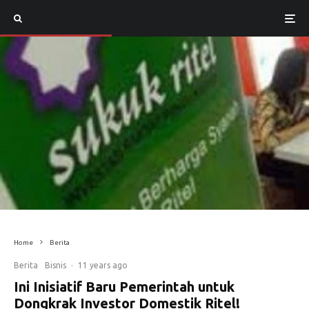
Home
Berita
Berita
Bisnis
·
11 years ago
Ini Inisiatif Baru Pemerintah untuk
Dongkrak Investor Domestik Ritel!