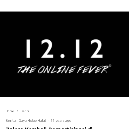
Home
Berita
Berita
Gaya Hidup Halal
·
11 years ago